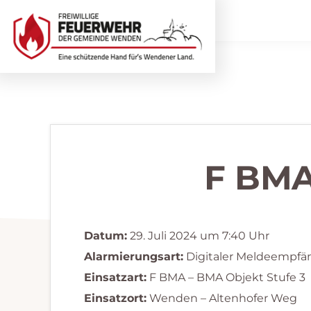
Zur
Zum
Hauptnavigation
Inhalt
springen
springen
Freiwillige
Wir
Feuerwehr
helfen
Wenden
...
selbstverständlich!
F BMA
Datum:
29. Juli 2024 um 7:40 Uhr
Alarmierungsart:
Digitaler Meldeempfä
Einsatzart:
F BMA – BMA Objekt Stufe 3
Einsatzort:
Wenden – Altenhofer Weg