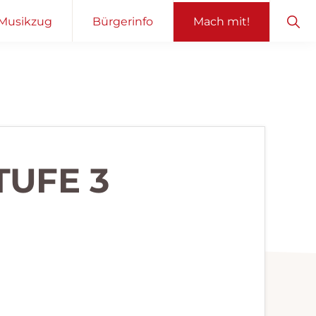
Sho
Musikzug
Bürgerinfo
Mach mit!
Sear
TUFE 3