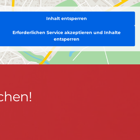
Inhalt entsperren
Erforderlichen Service akzeptieren und Inhalte
entsperren
chen!
BLEIBEN WIR IN KONTAKT!