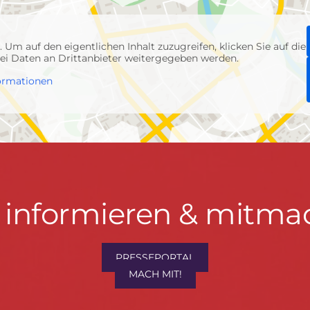
p
. Um auf den eigentlichen Inhalt zuzugreifen, klicken Sie auf die
abei Daten an Drittanbieter weitergegeben werden.
ormationen
t informieren & mitma
hrwenden.de
PRESSEPORTAL
MACH MIT!
M
, Konzept & Umsetzung:
FREY PRINT + MEDIA