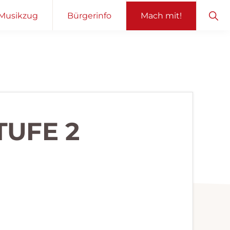
Sho
Musikzug
Bürgerinfo
Mach mit!
Sear
TUFE 2