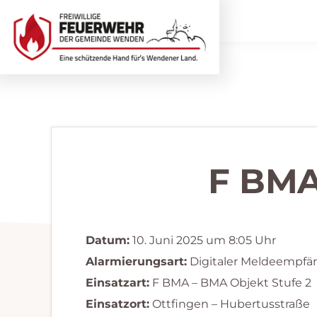
Zur
Zum
Hauptnavigation
Inhalt
springen
springen
Freiwillige
Wir
Feuerwehr
helfen
Wenden
...
selbstverständlich!
F BMA
Datum:
10. Juni 2025 um 8:05 Uhr
Alarmierungsart:
Digitaler Meldeempfä
Einsatzart:
F BMA – BMA Objekt Stufe 2
Einsatzort:
Ottfingen – Hubertusstraße