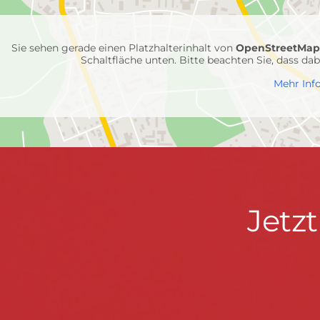
Feuerwehr-
Einheiten
Sie sehen gerade einen Platzhalterinhalt von
OpenStreetMa
Schaltfläche unten. Bitte beachten Sie, dass d
Mehr Inf
Jetzt
Jetz
Kontaktdaten
FEUERWEHR WENDEN
informieren
Hauptstraße 75 · 57482 Wenden ·
info@feuerwe
Fußzeile
&
START
KONTAKT
DATENSCHUTZ
IMPRESSU
mitmachen!
© 2026 Feuerwehr Wenden -
Gemeinde Wenden
|
Design