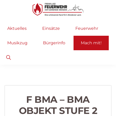
Zur
Zum
Hauptnavigation
Inhalt
springen
springen
Freiwillige
Wir
Aktuelles
Einsätze
Feuerwehr
Feuerwehr
helfen
Wenden
...
Musikzug
Bürgerinfo
Mach mit!
selbstverständlich!
Show
Search
F BMA – BMA
OBJEKT STUFE 2