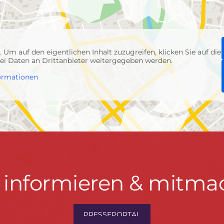
p
. Um auf den eigentlichen Inhalt zuzugreifen, klicken Sie auf die
abei Daten an Drittanbieter weitergegeben werden.
ormationen
t informieren & mitma
hrwenden.de
PRESSEPORTAL