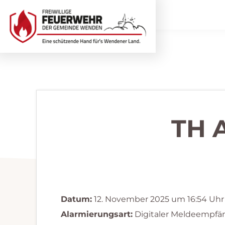
Zur
Zum
Hauptnavigation
Inhalt
springen
springen
Freiwillige
Wir
Feuerwehr
helfen
Wenden
...
selbstverständlich!
TH 
Datum:
12. November 2025 um 16:54 Uhr
Alarmierungsart:
Digitaler Meldeempfä