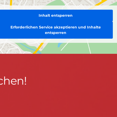
Inhalt entsperren
Erforderlichen Service akzeptieren und Inhalte
entsperren
chen!
BLEIBEN WIR IN KONTAKT!