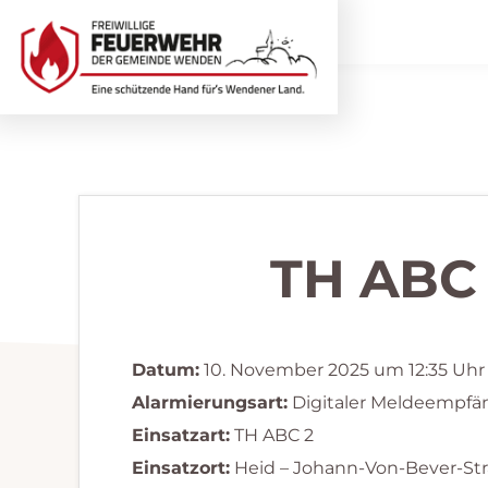
Zur
Zum
Hauptnavigation
Inhalt
springen
springen
Freiwillige
Wir
Feuerwehr
helfen
Wenden
...
selbstverständlich!
TH ABC
Datum:
10. November 2025 um 12:35 Uhr
Alarmierungsart:
Digitaler Meldeempfä
Einsatzart:
TH ABC 2
Einsatzort:
Heid – Johann-Von-Bever-St