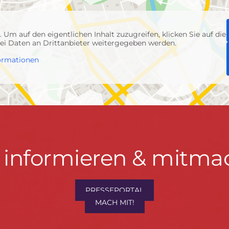
p
. Um auf den eigentlichen Inhalt zuzugreifen, klicken Sie auf die
abei Daten an Drittanbieter weitergegeben werden.
ormationen
t informieren & mitma
hrwenden.de
PRESSEPORTAL
MACH MIT!
M
, Konzept & Umsetzung:
FREY PRINT + MEDIA