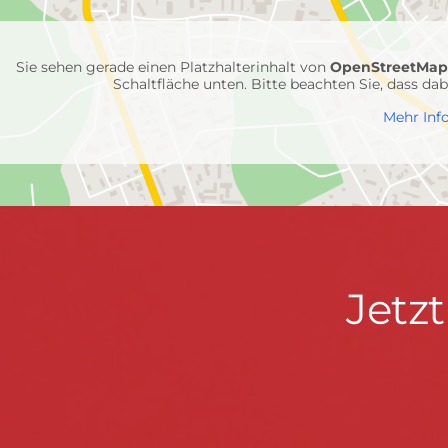
Feuerwehr-
Einheiten
Sie sehen gerade einen Platzhalterinhalt von
OpenStreetMa
Schaltfläche unten. Bitte beachten Sie, dass d
Mehr Inf
Jetzt
Jetz
Kontaktdaten
FEUERWEHR WENDEN
informieren
Hauptstraße 75 · 57482 Wenden ·
info@feuerwe
Fußzeile
&
START
KONTAKT
DATENSCHUTZ
IMPRESSU
mitmachen!
© 2026 Feuerwehr Wenden -
Gemeinde Wenden
|
Design