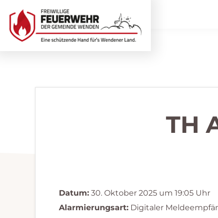
Zur
Zum
Hauptnavigation
Inhalt
springen
springen
Freiwillige
Wir
Feuerwehr
helfen
Wenden
...
selbstverständlich!
TH 
Datum:
30. Oktober 2025 um 19:05 Uhr
Alarmierungsart:
Digitaler Meldeempfä