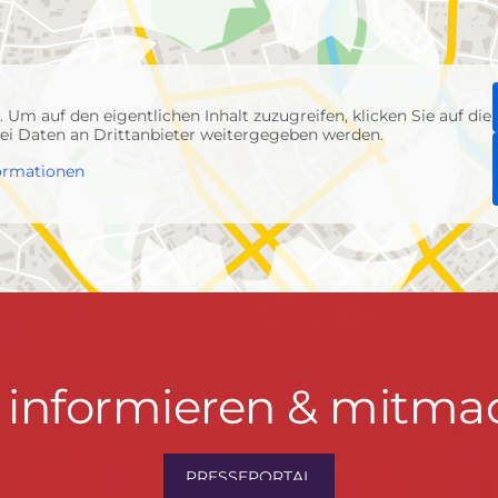
p
. Um auf den eigentlichen Inhalt zuzugreifen, klicken Sie auf die
abei Daten an Drittanbieter weitergegeben werden.
ormationen
t informieren & mitma
hrwenden.de
PRESSEPORTAL