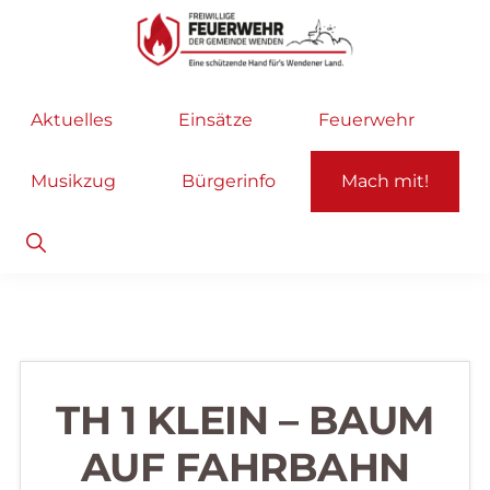
Zur
Zum
Hauptnavigation
Inhalt
springen
springen
Freiwillige
Wir
Aktuelles
Einsätze
Feuerwehr
Feuerwehr
helfen
Wenden
...
Musikzug
Bürgerinfo
Mach mit!
selbstverständlich!
Show
Search
TH 1 KLEIN – BAUM
AUF FAHRBAHN