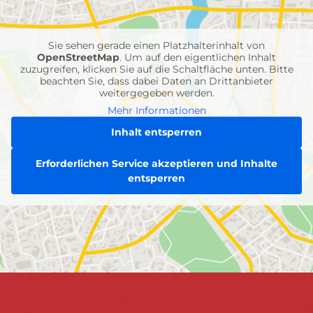
Feuerwehr-
Einheiten
Sie sehen gerade einen Platzhalterinhalt von
OpenStreetMap
. Um auf den eigentlichen Inhalt
zuzugreifen, klicken Sie auf die Schaltfläche unten. Bitte
beachten Sie, dass dabei Daten an Drittanbieter
weitergegeben werden.
Mehr Informationen
Inhalt entsperren
Erforderlichen Service akzeptieren und Inhalte
entsperren