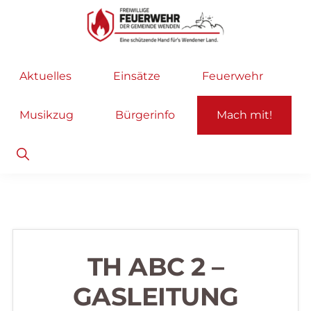
Zur
Zum
Hauptnavigation
Inhalt
springen
springen
Freiwillige
Wir
Aktuelles
Einsätze
Feuerwehr
Feuerwehr
helfen
Wenden
...
Musikzug
Bürgerinfo
Mach mit!
selbstverständlich!
Show
Search
TH ABC 2 –
GASLEITUNG