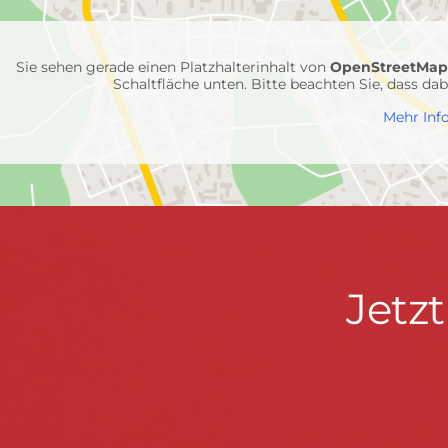
Feuerwehr-
Einheiten
Sie sehen gerade einen Platzhalterinhalt von
OpenStreetMa
Schaltfläche unten. Bitte beachten Sie, dass d
Mehr Inf
Jetzt
Jetz
Kontaktdaten
FEUERWEHR WENDEN
informieren
Hauptstraße 75 · 57482 Wenden ·
info@feuerwe
Fußzeile
&
START
KONTAKT
DATENSCHUTZ
IMPRESSU
mitmachen!
© 2026 Feuerwehr Wenden -
Gemeinde Wenden
|
Design