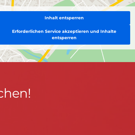
Inhalt entsperren
Erforderlichen Service akzeptieren und Inhalte
entsperren
chen!
BLEIBEN WIR IN KONTAKT!