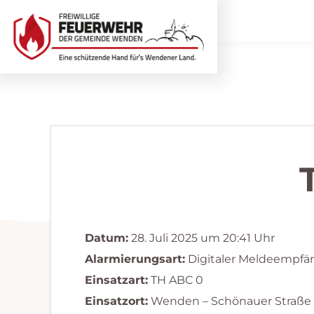
Zur
Zum
Hauptnavigation
Inhalt
springen
springen
Freiwillige
Wir
Feuerwehr
helfen
Wenden
...
selbstverständlich!
Datum:
28. Juli 2025 um 20:41 Uhr
Alarmierungsart:
Digitaler Meldeempfä
Einsatzart:
TH ABC 0
Einsatzort:
Wenden – Schönauer Straße