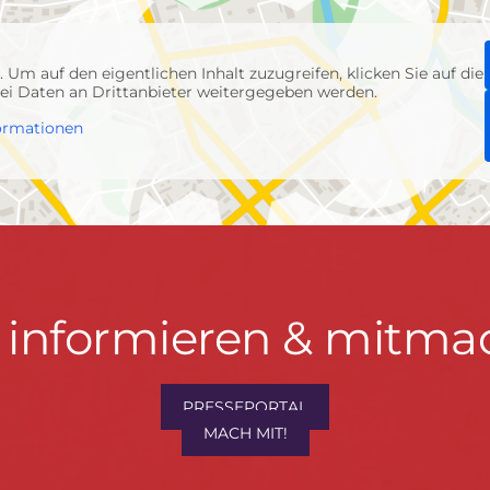
p
. Um auf den eigentlichen Inhalt zuzugreifen, klicken Sie auf die
abei Daten an Drittanbieter weitergegeben werden.
ormationen
t informieren & mitma
hrwenden.de
PRESSEPORTAL
MACH MIT!
M
, Konzept & Umsetzung:
FREY PRINT + MEDIA