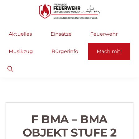
Zur
Zum
Hauptnavigation
Inhalt
springen
springen
Freiwillige
Wir
Aktuelles
Einsätze
Feuerwehr
Feuerwehr
helfen
Wenden
...
Musikzug
Bürgerinfo
Mach mit!
selbstverständlich!
Show
Search
F BMA – BMA
OBJEKT STUFE 2