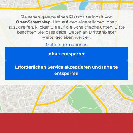
Einheiten
Sie sehen gerade einen Platzhalterinhalt von
OpenStreetMap
. Um auf den eigentlichen Inhalt
zuzugreifen, klicken Sie auf die Schaltfläche unten. Bitte
beachten Sie, dass dabei Daten an Drittanbieter
weitergegeben werden.
Mehr Informationen
Inhalt entsperren
Erforderlichen Service akzeptieren und Inhalte
entsperren