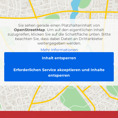
mit
Feuerwehr-
Einheiten
Sie sehen gerade einen Platzhalterinhalt von
OpenStreetMap
. Um auf den eigentlichen Inhalt
zuzugreifen, klicken Sie auf die Schaltfläche unten. Bitte
beachten Sie, dass dabei Daten an Drittanbieter
weitergegeben werden.
Mehr Informationen
Inhalt entsperren
Erforderlichen Service akzeptieren und Inhalte
entsperren