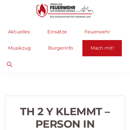
Zur
Zum
Hauptnavigation
Inhalt
springen
springen
Freiwillige
Wir
Aktuelles
Einsätze
Feuerwehr
Feuerwehr
helfen
Wenden
...
Musikzug
Bürgerinfo
Mach mit!
selbstverständlich!
Show
Search
TH 2 Y KLEMMT –
PERSON IN