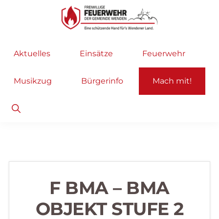
Zur
Zum
Hauptnavigation
Inhalt
springen
springen
Freiwillige
Wir
Aktuelles
Einsätze
Feuerwehr
Feuerwehr
helfen
Wenden
...
Musikzug
Bürgerinfo
Mach mit!
selbstverständlich!
Show
Search
F BMA – BMA
OBJEKT STUFE 2