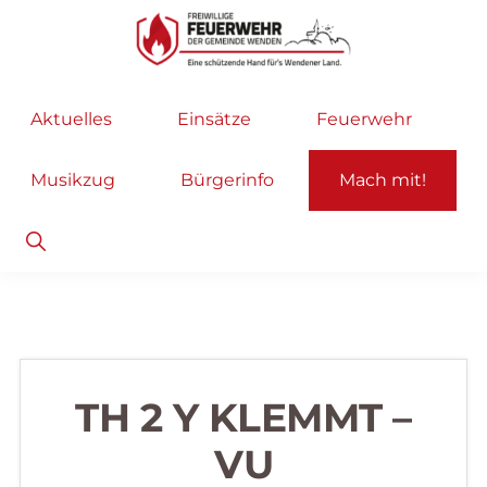
Zur
Zum
Hauptnavigation
Inhalt
springen
springen
Freiwillige
Wir
Aktuelles
Einsätze
Feuerwehr
Feuerwehr
helfen
Wenden
...
Musikzug
Bürgerinfo
Mach mit!
selbstverständlich!
Show
Search
TH 2 Y KLEMMT –
VU