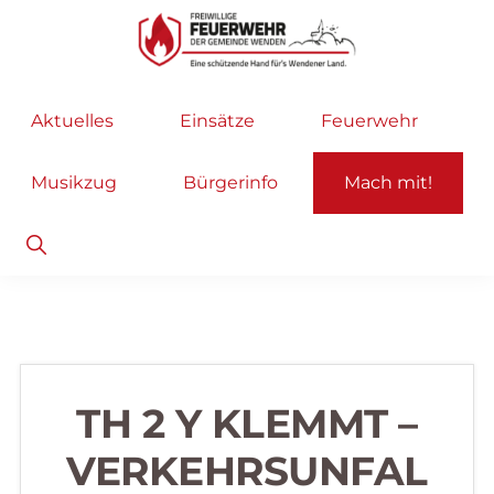
Zur
Zum
Hauptnavigation
Inhalt
springen
springen
Freiwillige
Wir
Aktuelles
Einsätze
Feuerwehr
Feuerwehr
helfen
Wenden
...
Musikzug
Bürgerinfo
Mach mit!
selbstverständlich!
Show
Search
TH 2 Y KLEMMT –
VERKEHRSUNFAL