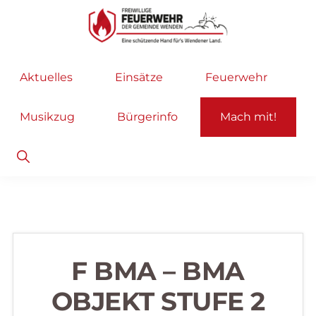
Zur
Zum
Hauptnavigation
Inhalt
springen
springen
Freiwillige
Wir
Aktuelles
Einsätze
Feuerwehr
Feuerwehr
helfen
Wenden
...
Musikzug
Bürgerinfo
Mach mit!
selbstverständlich!
Show
Search
F BMA – BMA
OBJEKT STUFE 2