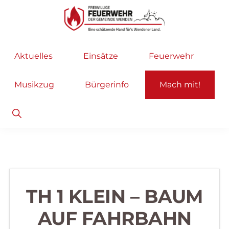
Zur
Zum
Hauptnavigation
Inhalt
springen
springen
Freiwillige
Wir
Aktuelles
Einsätze
Feuerwehr
Feuerwehr
helfen
Wenden
...
Musikzug
Bürgerinfo
Mach mit!
selbstverständlich!
Show
Search
TH 1 KLEIN – BAUM
AUF FAHRBAHN