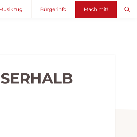
Sho
Musikzug
Bürgerinfo
Mach mit!
Sear
SERHALB O