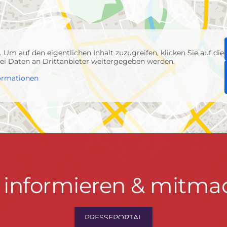
p
. Um auf den eigentlichen Inhalt zuzugreifen, klicken Sie auf die
abei Daten an Drittanbieter weitergegeben werden.
ormationen
t informieren & mitma
hrwenden.de
PRESSEPORTAL