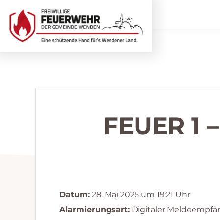
Zur
Zum
Hauptnavigation
Inhalt
springen
springen
Freiwillige
Wir
Feuerwehr
helfen
Wenden
...
selbstverständlich!
FEUER 1 
Datum:
28. Mai 2025 um 19:21 Uhr
Alarmierungsart:
Digitaler Meldeempfä