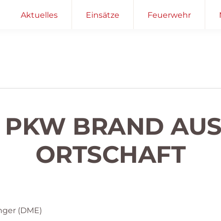
Aktuelles
Einsätze
Feuerwehr
– PKW BRAND AUS
RTSCHAFT
nger (DME)