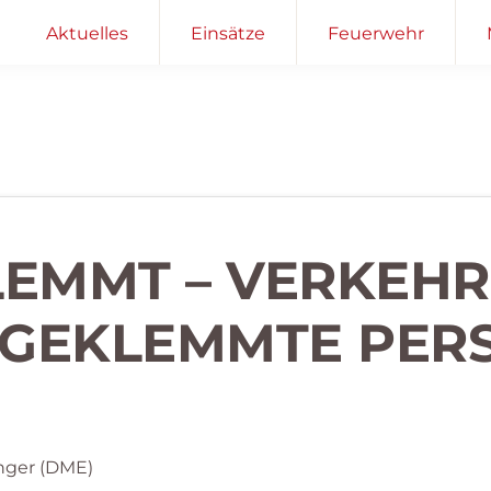
Aktuelles
Einsätze
Feuerwehr
KLEMMT – VERKEH
NGEKLEMMTE PER
nger (DME)