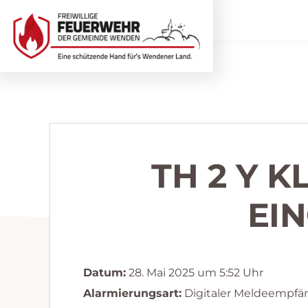
Zur
Zum
Hauptnavigation
Inhalt
springen
springen
Freiwillige
Wir
Feuerwehr
helfen
Wenden
...
selbstverständlich!
TH 2 Y 
EI
Datum:
28. Mai 2025 um 5:52 Uhr
Alarmierungsart:
Digitaler Meldeempfä