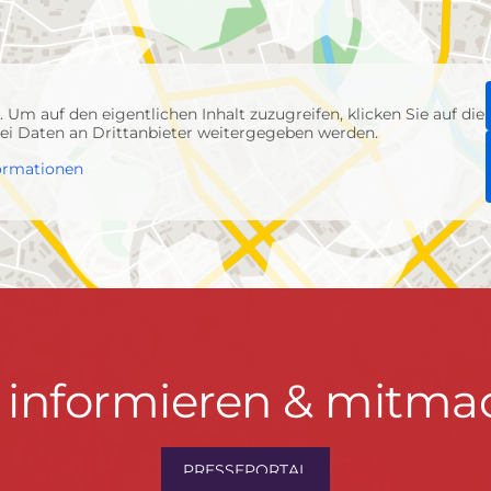
p
. Um auf den eigentlichen Inhalt zuzugreifen, klicken Sie auf die
abei Daten an Drittanbieter weitergegeben werden.
ormationen
t informieren & mitma
hrwenden.de
PRESSEPORTAL