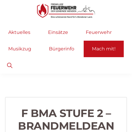
Zur
Zum
Hauptnavigation
Inhalt
springen
springen
Freiwillige
Wir
Aktuelles
Einsätze
Feuerwehr
Feuerwehr
helfen
Wenden
...
Musikzug
Bürgerinfo
Mach mit!
selbstverständlich!
Show
Search
F BMA STUFE 2 –
BRANDMELDEAN