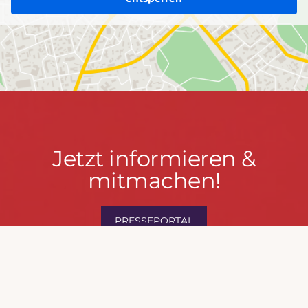
Jetzt
Jetzt informieren &
informieren
mitmachen!
&
mitmachen!
PRESSEPORTAL
MACH MIT!