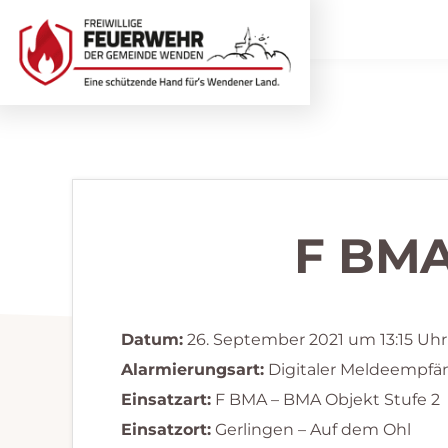
Zur
Zum
Hauptnavigation
Inhalt
springen
springen
Freiwillige
Wir
Feuerwehr
helfen
Wenden
...
selbstverständlich!
F BMA
Datum:
26. September 2021 um 13:15 Uhr
Alarmierungsart:
Digitaler Meldeempfä
Einsatzart:
F BMA – BMA Objekt Stufe 2
Einsatzort:
Gerlingen – Auf dem Ohl