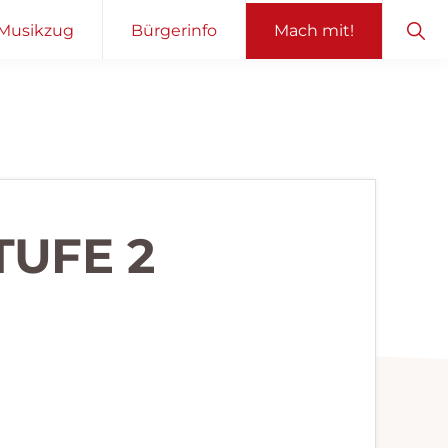
Sho
Musikzug
Bürgerinfo
Mach mit!
Sear
TUFE 2