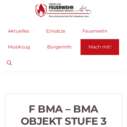
Zur
Zum
Hauptnavigation
Inhalt
springen
springen
Freiwillige
Wir
Aktuelles
Einsätze
Feuerwehr
Feuerwehr
helfen
Wenden
...
Musikzug
Bürgerinfo
Mach mit!
selbstverständlich!
Show
Search
F BMA – BMA
OBJEKT STUFE 3