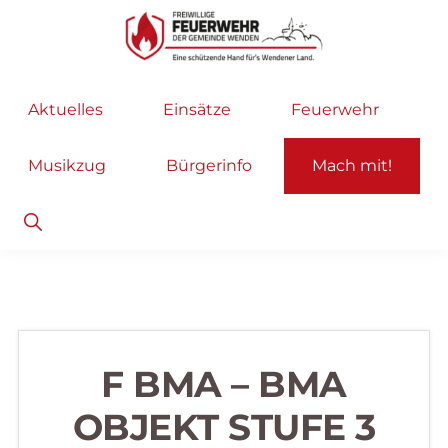
Zur
Zum
Hauptnavigation
Inhalt
springen
springen
Freiwillige
Wir
Aktuelles
Einsätze
Feuerwehr
Feuerwehr
helfen
Wenden
...
Musikzug
Bürgerinfo
Mach mit!
selbstverständlich!
Show
Search
F BMA – BMA
OBJEKT STUFE 3