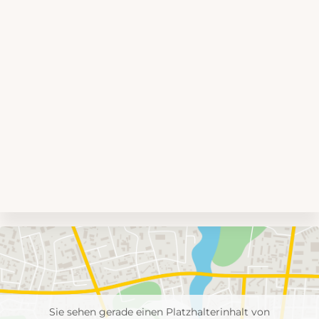
Umgebungskarte
mit
Feuerwehr-
Einheiten
Sie sehen gerade einen Platzhalterinhalt von