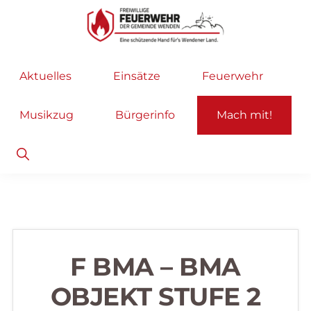
Zur
Zum
Hauptnavigation
Inhalt
springen
springen
Freiwillige
Wir
Aktuelles
Einsätze
Feuerwehr
Feuerwehr
helfen
Wenden
...
Musikzug
Bürgerinfo
Mach mit!
selbstverständlich!
Show
Search
F BMA – BMA
OBJEKT STUFE 2