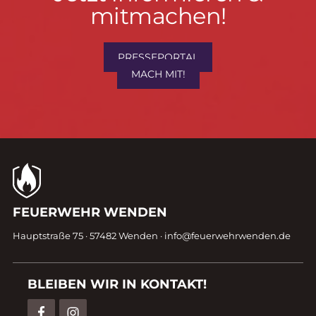
informieren
mitmachen!
&
mitmachen!
PRESSEPORTAL
MACH MIT!
Kontaktdaten
FEUERWEHR WENDEN
Fußzeile
Hauptstraße 75 · 57482 Wenden ·
info@feuerwehrwenden.de
BLEIBEN WIR IN KONTAKT!