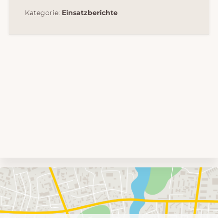
Kategorie:
Einsatzberichte
Umgebungskarte
mit
Feuerwehr-
Einheiten