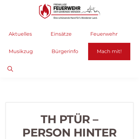
Zur
Zum
Hauptnavigation
Inhalt
springen
springen
Freiwillige
Wir
Aktuelles
Einsätze
Feuerwehr
Feuerwehr
helfen
Wenden
...
Musikzug
Bürgerinfo
Mach mit!
selbstverständlich!
Show
Search
TH PTÜR –
PERSON HINTER