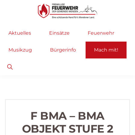
Zur
Zum
Hauptnavigation
Inhalt
springen
springen
Freiwillige
Wir
Aktuelles
Einsätze
Feuerwehr
Feuerwehr
helfen
Wenden
...
Musikzug
Bürgerinfo
Mach mit!
selbstverständlich!
Show
Search
F BMA – BMA
OBJEKT STUFE 2