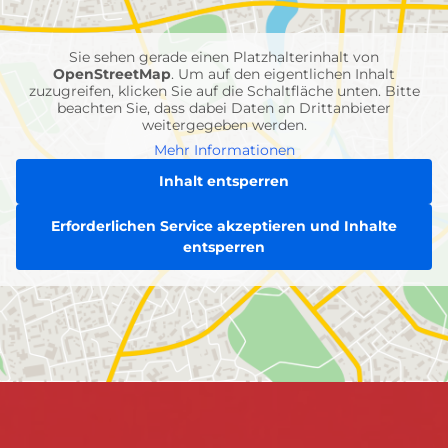
Einheiten
Sie sehen gerade einen Platzhalterinhalt von
OpenStreetMap
. Um auf den eigentlichen Inhalt
zuzugreifen, klicken Sie auf die Schaltfläche unten. Bitte
beachten Sie, dass dabei Daten an Drittanbieter
weitergegeben werden.
Mehr Informationen
Inhalt entsperren
Erforderlichen Service akzeptieren und Inhalte
entsperren