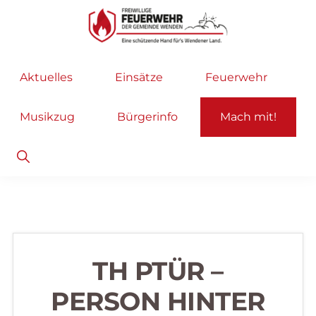
Zur
Zum
Hauptnavigation
Inhalt
springen
springen
Freiwillige
Wir
Aktuelles
Einsätze
Feuerwehr
Feuerwehr
helfen
Wenden
...
Musikzug
Bürgerinfo
Mach mit!
selbstverständlich!
Show
Search
TH PTÜR –
PERSON HINTER