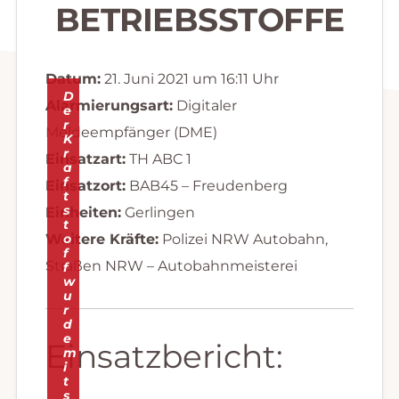
BETRIEBSSTOFFE
Datum:
21. Juni 2021 um 16:11 Uhr
D
Alarmierungsart:
Digitaler
e
r
Meldeempfänger (DME)
K
r
Einsatzart:
TH ABC 1
a
f
Einsatzort:
BAB45 – Freudenberg
t
s
Einheiten:
Gerlingen
t
Weitere Kräfte:
o
Polizei NRW Autobahn,
f
Straßen NRW – Autobahnmeisterei
f
w
u
r
d
e
Einsatzbericht:
m
i
t
s