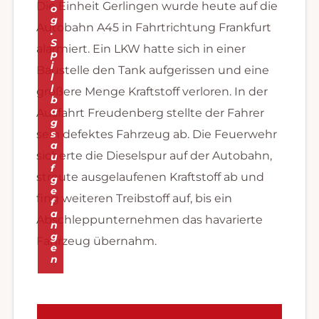
Die Einheit Gerlingen wurde heute auf die
o
g
Autobahn A45 in Fahrtrichtung Frankfurt
.
S
alarmiert. Ein LKW hatte sich in einer
p
i
Baustelle den Tank aufgerissen und eine
l
l
größere Menge Kraftstoff verloren. In der
b
a
Ausfahrt Freudenberg stellte der Fahrer
g
sein defektes Fahrzeug ab. Die Feuerwehr
s
a
sicherte die Dieselspur auf der Autobahn,
u
f
streute ausgelaufenen Kraftstoff ab und
g
e
fing weiteren Treibstoff auf, bis ein
f
a
Abschleppunternehmen das havarierte
n
g
Fahrzeug übernahm.
e
n