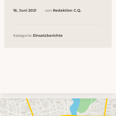
16. Juni 2021
von
Redaktion C.Q.
Kategorie:
Einsatzberichte
Umgebungskarte
mit
Feuerwehr-