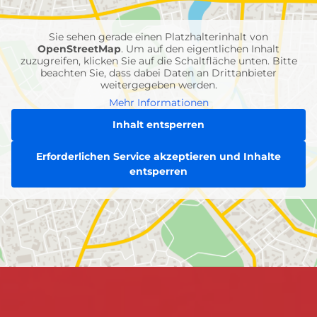
Einheiten
Sie sehen gerade einen Platzhalterinhalt von
OpenStreetMap
. Um auf den eigentlichen Inhalt
zuzugreifen, klicken Sie auf die Schaltfläche unten. Bitte
beachten Sie, dass dabei Daten an Drittanbieter
weitergegeben werden.
Mehr Informationen
Inhalt entsperren
Erforderlichen Service akzeptieren und Inhalte
entsperren