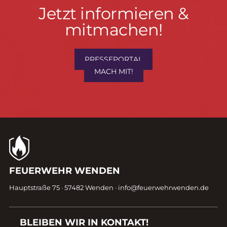
Jetzt
Jetzt informieren &
informieren
mitmachen!
&
mitmachen!
PRESSEPORTAL
MACH MIT!
Kontaktdaten
FEUERWEHR WENDEN
Fußzeile
Hauptstraße 75 · 57482 Wenden ·
info@feuerwehrwenden.de
BLEIBEN WIR IN KONTAKT!