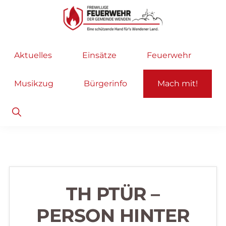
Zur
Zum
Hauptnavigation
Inhalt
springen
springen
Freiwillige
Wir
Aktuelles
Einsätze
Feuerwehr
Feuerwehr
helfen
Wenden
...
Musikzug
Bürgerinfo
Mach mit!
selbstverständlich!
Show
Search
TH PTÜR –
PERSON HINTER