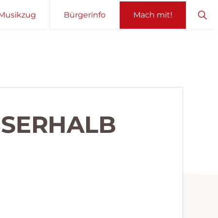
Sho
Musikzug
Bürgerinfo
Mach mit!
Sear
SERHALB O