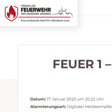
Zur
Zum
Hauptnavigation
Inhalt
springen
springen
Freiwillige
Wir
Feuerwehr
helfen
Wenden
...
selbstverständlich!
FEUER 1 
Datum:
17. Januar 2025 um 20:22 Uhr
Alarmierungsart:
Digitaler Meldeempfä