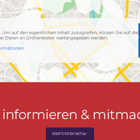
p
. Um auf den eigentlichen Inhalt zuzugreifen, klicken Sie auf die
abei Daten an Drittanbieter weitergegeben werden.
ormationen
t informieren & mitma
hrwenden.de
PRESSEPORTAL