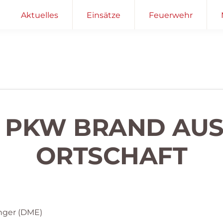
Aktuelles
Einsätze
Feuerwehr
– PKW BRAND AUS
RTSCHAFT
nger (DME)