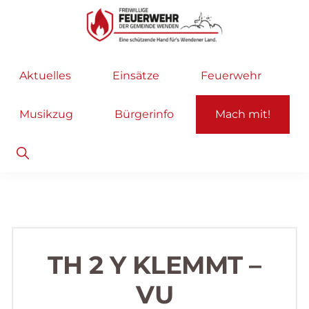
Zur
Zum
Hauptnavigation
Inhalt
springen
springen
Freiwillige
Wir
Aktuelles
Einsätze
Feuerwehr
Feuerwehr
helfen
Wenden
...
Musikzug
Bürgerinfo
Mach mit!
selbstverständlich!
Show
Search
TH 2 Y KLEMMT –
VU