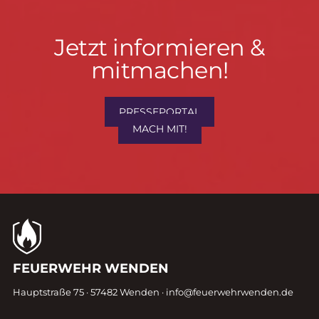
Jetzt
Jetzt informieren &
informieren
mitmachen!
&
mitmachen!
PRESSEPORTAL
MACH MIT!
Kontaktdaten
FEUERWEHR WENDEN
Fußzeile
Hauptstraße 75 · 57482 Wenden ·
info@feuerwehrwenden.de