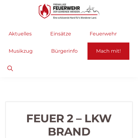
Zur
Zum
Hauptnavigation
Inhalt
springen
springen
Freiwillige
Wir
Aktuelles
Einsätze
Feuerwehr
Feuerwehr
helfen
Wenden
...
Musikzug
Bürgerinfo
Mach mit!
selbstverständlich!
Show
Search
FEUER 2 – LKW
BRAND