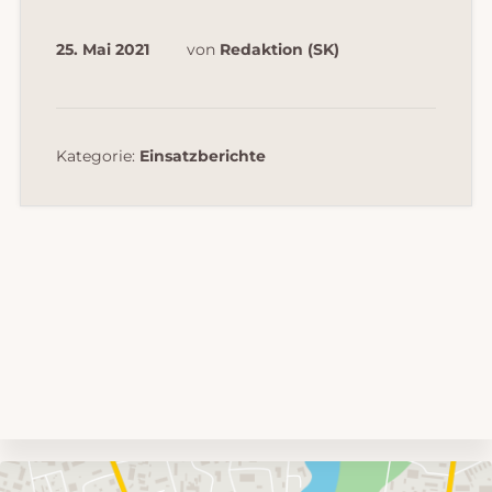
25. Mai 2021
von
Redaktion (SK)
Kategorie:
Einsatzberichte
Umgebungskarte
mit