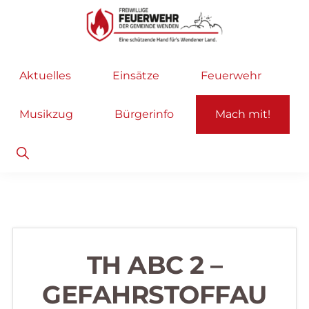
Zur
Zum
Hauptnavigation
Inhalt
springen
springen
Freiwillige
Wir
Aktuelles
Einsätze
Feuerwehr
Feuerwehr
helfen
Wenden
...
Musikzug
Bürgerinfo
Mach mit!
selbstverständlich!
Show
Search
TH ABC 2 –
GEFAHRSTOFFAU