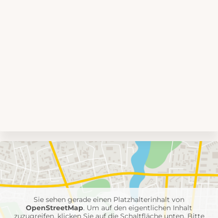
Umgebungskarte
mit
Feuerwehr-
Einheiten
Sie sehen gerade einen Platzhalterinhalt von
OpenStreetMap
. Um auf den eigentlichen Inhalt
zuzugreifen, klicken Sie auf die Schaltfläche unten. Bitte