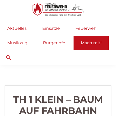
Zur
Zum
Hauptnavigation
Inhalt
springen
springen
Freiwillige
Wir
Aktuelles
Einsätze
Feuerwehr
Feuerwehr
helfen
Wenden
...
Musikzug
Bürgerinfo
Mach mit!
selbstverständlich!
Show
Search
TH 1 KLEIN – BAUM
AUF FAHRBAHN