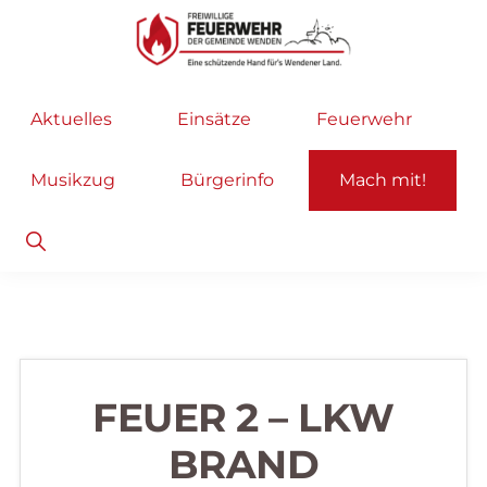
Zur
Zum
Hauptnavigation
Inhalt
springen
springen
Freiwillige
Wir
Aktuelles
Einsätze
Feuerwehr
Feuerwehr
helfen
Wenden
...
Musikzug
Bürgerinfo
Mach mit!
selbstverständlich!
Show
Search
FEUER 2 – LKW
BRAND