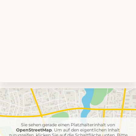
Umgebungskarte
mit
Feuerwehr-
Einheiten
Sie sehen gerade einen Platzhalterinhalt von
OpenStreetMap
. Um auf den eigentlichen Inhalt
zuzugreifen, klicken Sie auf die Schaltfläche unten. Bitte