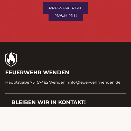
&
mitmachen!
PRESSEPORTAL
MACH MIT!
Kontaktdaten
FEUERWEHR WENDEN
Fußzeile
Hauptstraße 75 · 57482 Wenden ·
info@feuerwehrwenden.de
BLEIBEN WIR IN KONTAKT!
START
KONTAKT
DATENSCHUTZ
IMPRESSUM