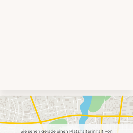
Umgebungskarte
mit
Feuerwehr-
Einheiten
Sie sehen gerade einen Platzhalterinhalt von