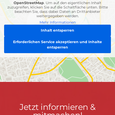
OpenStreetMap
. Um auf den eigentlichen Inhalt
zuzugreifen, klicken Sie auf die Schaltfläche unten. Bitte
beachten Sie, dass dabei Daten an Drittanbieter
weitergegeben werden.
Mehr Informationen
Inhalt entsperren
Erforderlichen Service akzeptieren und Inhalte
entsperren
Jetzt
Jetzt informieren &
informieren