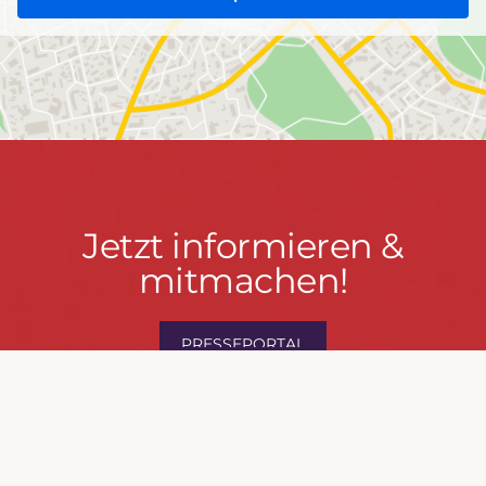
Jetzt
Jetzt informieren &
informieren
mitmachen!
&
mitmachen!
PRESSEPORTAL
MACH MIT!