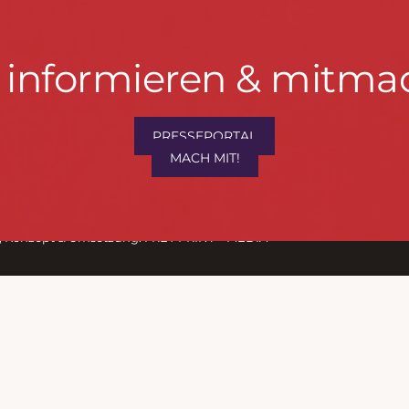
t informieren & mitma
PRESSEPORTAL
hrwenden.de
MACH MIT!
M
, Konzept & Umsetzung:
FREY PRINT + MEDIA