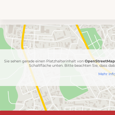
Umgebungskarte
mit
Feuerwehr-
Einheiten
Sie sehen gerade einen Platzhalterinhalt von
OpenStreetMa
Schaltfläche unten. Bitte beachten Sie, dass d
Mehr Inf