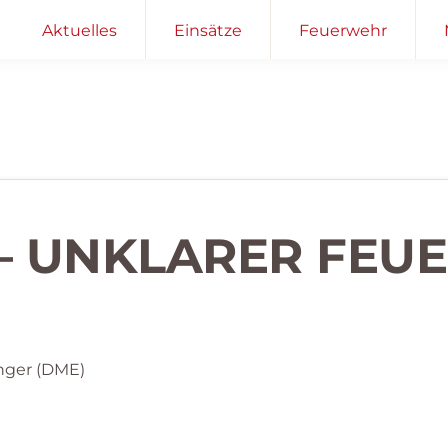
Aktuelles
Einsätze
Feuerwehr
 – UNKLARER FEU
nger (DME)