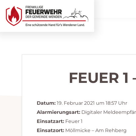
Zur
Zum
Hauptnavigation
Inhalt
springen
springen
Freiwillige
Wir
Feuerwehr
helfen
Wenden
...
selbstverständlich!
FEUER 1
Datum:
19. Februar 2021 um 18:57 Uhr
Alarmierungsart:
Digitaler Meldeempfä
Einsatzart:
Feuer 1
Einsatzort:
Möllmicke – Am Rehberg