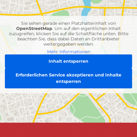
Feuerwehr-
Einheiten
Sie sehen gerade einen Platzhalterinhalt von
OpenStreetMap
. Um auf den eigentlichen Inhalt
zuzugreifen, klicken Sie auf die Schaltfläche unten. Bitte
beachten Sie, dass dabei Daten an Drittanbieter
weitergegeben werden.
Mehr Informationen
Inhalt entsperren
Erforderlichen Service akzeptieren und Inhalte
entsperren