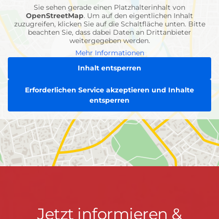
Sie sehen gerade einen Platzhalterinhalt von
OpenStreetMap
. Um auf den eigentlichen Inhalt
zuzugreifen, klicken Sie auf die Schaltfläche unten. Bitte
beachten Sie, dass dabei Daten an Drittanbieter
weitergegeben werden.
Mehr Informationen
Inhalt entsperren
Erforderlichen Service akzeptieren und Inhalte
entsperren
Jetzt
Jetzt informieren &