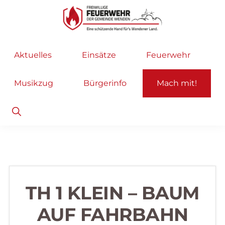
Zur
Zum
Hauptnavigation
Inhalt
springen
springen
Freiwillige
Wir
Aktuelles
Einsätze
Feuerwehr
Feuerwehr
helfen
Wenden
...
Musikzug
Bürgerinfo
Mach mit!
selbstverständlich!
Show
Search
TH 1 KLEIN – BAUM
AUF FAHRBAHN