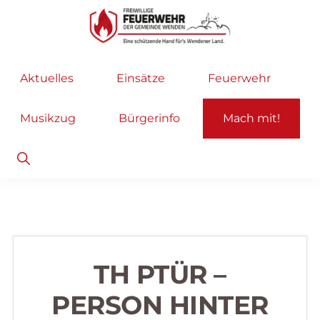
Zur
Zum
Hauptnavigation
Inhalt
springen
springen
Freiwillige
Wir
Aktuelles
Einsätze
Feuerwehr
Feuerwehr
helfen
Wenden
...
Musikzug
Bürgerinfo
Mach mit!
selbstverständlich!
Show
Search
TH PTÜR –
PERSON HINTER