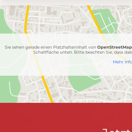
Umgebungskarte
mit
Feuerwehr-
Einheiten
Sie sehen gerade einen Platzhalterinhalt von
OpenStreetMa
Schaltfläche unten. Bitte beachten Sie, dass d
Mehr Inf
FEUERWEHR WENDEN