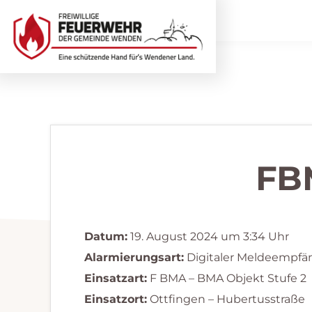
Zur
Zum
Hauptnavigation
Inhalt
springen
springen
Freiwillige
Wir
Feuerwehr
helfen
Wenden
...
selbstverständlich!
FB
Datum:
19. August 2024 um 3:34 Uhr
Alarmierungsart:
Digitaler Meldeempfä
Einsatzart:
F BMA – BMA Objekt Stufe 2
Einsatzort:
Ottfingen – Hubertusstraße