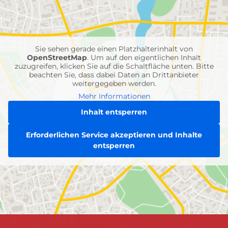
mit
Feuerwehr-
Einheiten
Sie sehen gerade einen Platzhalterinhalt von
OpenStreetMap
. Um auf den eigentlichen Inhalt
zuzugreifen, klicken Sie auf die Schaltfläche unten. Bitte
beachten Sie, dass dabei Daten an Drittanbieter
weitergegeben werden.
Mehr Informationen
Inhalt entsperren
Erforderlichen Service akzeptieren und Inhalte
entsperren