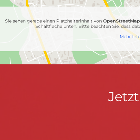
Feuerwehr-
Einheiten
Sie sehen gerade einen Platzhalterinhalt von
OpenStreetMa
Schaltfläche unten. Bitte beachten Sie, dass d
Mehr Inf
Jetzt
Jetz
Kontaktdaten
FEUERWEHR WENDEN
informieren
Hauptstraße 75 · 57482 Wenden ·
info@feuerwe
Fußzeile
&
START
KONTAKT
DATENSCHUTZ
IMPRESSU
mitmachen!
© 2026 Feuerwehr Wenden -
Gemeinde Wenden
|
Design