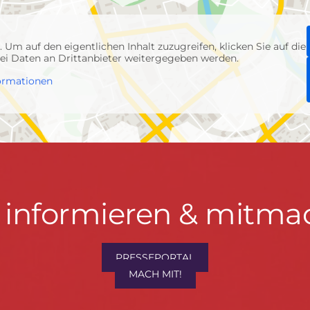
p
. Um auf den eigentlichen Inhalt zuzugreifen, klicken Sie auf die
abei Daten an Drittanbieter weitergegeben werden.
ormationen
t informieren & mitma
hrwenden.de
PRESSEPORTAL
MACH MIT!
M
, Konzept & Umsetzung:
FREY PRINT + MEDIA