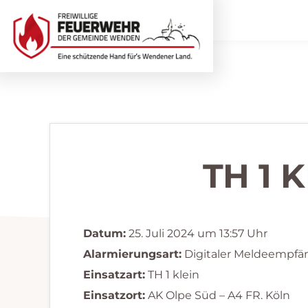
Zur
Zum
Hauptnavigation
Inhalt
springen
springen
Freiwillige
Wir
Feuerwehr
helfen
Wenden
...
selbstverständlich!
TH 1 
Datum:
25. Juli 2024 um 13:57 Uhr
Alarmierungsart:
Digitaler Meldeempfä
Einsatzart:
TH 1 klein
Einsatzort:
AK Olpe Süd – A4 FR. Köln