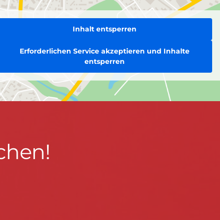
Inhalt entsperren
Erforderlichen Service akzeptieren und Inhalte
entsperren
chen!
BLEIBEN WIR IN KONTAKT!