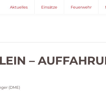
Aktuelles
Einsätze
Feuerwehr
KLEIN – AUFFAHR
nger (DME)